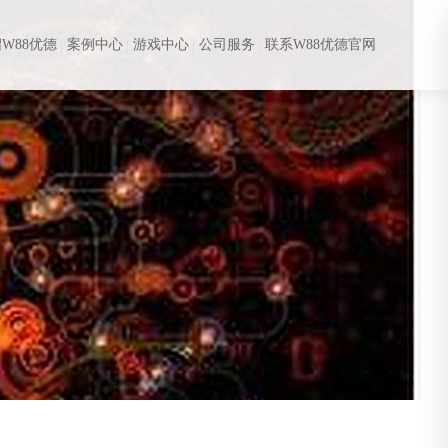
W88优德
案例中心
游戏中心
公司服务
联系W88优德官网