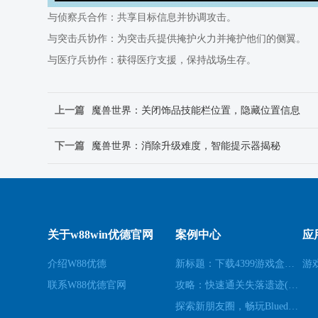
与侦察兵合作：共享目标信息并协调攻击。
与突击兵协作：为突击兵提供掩护火力并掩护他们的侧翼。
与医疗兵协作：获得医疗支援，保持战场生存。
上一篇
魔兽世界：关闭饰品技能栏位置，隐藏位置信息
下一篇
魔兽世界：消除升级难度，智能提示器揭秘
关于w88win优德官网
案例中心
应
介绍W88优德
新标题：下载4399游戏盒，畅玩海量游戏(续写：让您尽情畅玩海量游戏的4399游戏盒下载)
游
联系W88优德官网
攻略：快速通关失落遗迹(探秘失落遗迹：轻松通关攻略)
探索新朋友圈，畅玩Blued交友APP(深入Blued：揭秘交友APP背后的新朋友圈)