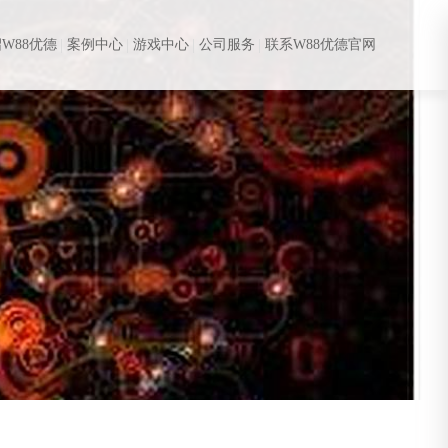
W88优德
案例中心
游戏中心
公司服务
联系W88优德官网