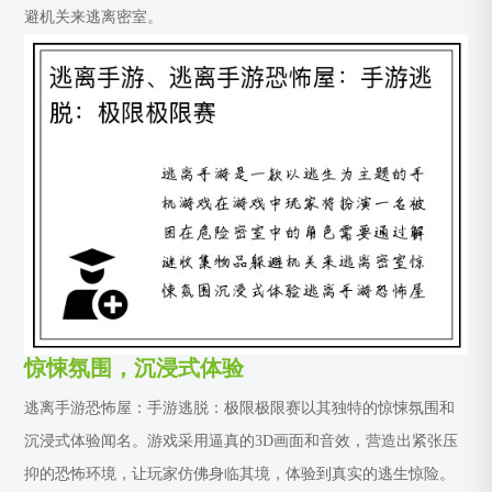
避机关来逃离密室。
惊悚氛围，沉浸式体验
逃离手游恐怖屋：手游逃脱：极限极限赛以其独特的惊悚氛围和
沉浸式体验闻名。游戏采用逼真的3D画面和音效，营造出紧张压
抑的恐怖环境，让玩家仿佛身临其境，体验到真实的逃生惊险。