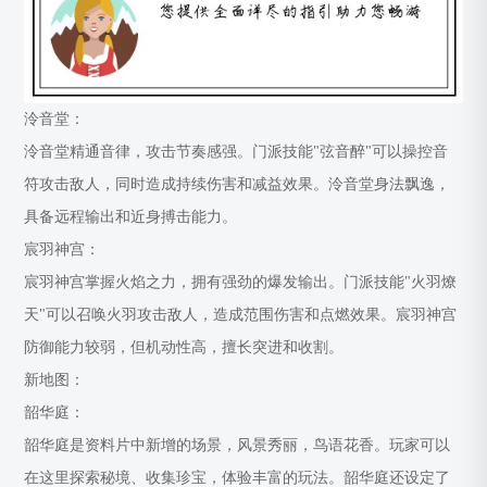
泠音堂：
泠音堂精通音律，攻击节奏感强。门派技能"弦音醉"可以操控音
符攻击敌人，同时造成持续伤害和减益效果。泠音堂身法飘逸，
具备远程输出和近身搏击能力。
宸羽神宫：
宸羽神宫掌握火焰之力，拥有强劲的爆发输出。门派技能"火羽燎
天"可以召唤火羽攻击敌人，造成范围伤害和点燃效果。宸羽神宫
防御能力较弱，但机动性高，擅长突进和收割。
新地图：
韶华庭：
韶华庭是资料片中新增的场景，风景秀丽，鸟语花香。玩家可以
在这里探索秘境、收集珍宝，体验丰富的玩法。韶华庭还设定了