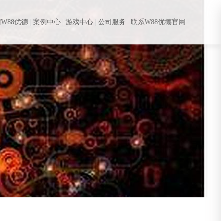
W88优德
案例中心
游戏中心
公司服务
联系W88优德官网