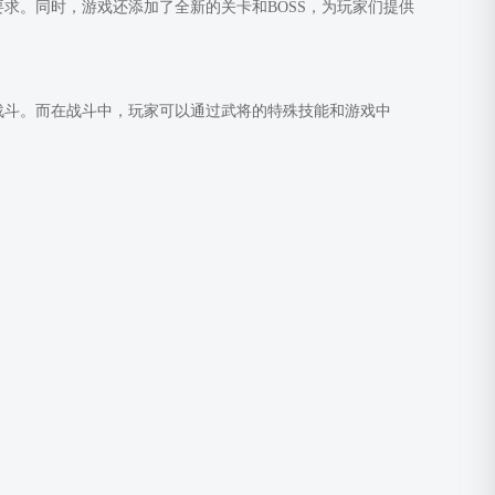
求。同时，游戏还添加了全新的关卡和BOSS，为玩家们提供
战斗。而在战斗中，玩家可以通过武将的特殊技能和游戏中