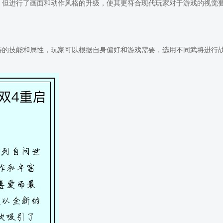
，但进行了画面和动作风格的升级，使其更符合现代玩家对于游戏的视觉要
独特的技能和属性，玩家可以根据自身偏好和游戏需要，选用不同武将进行