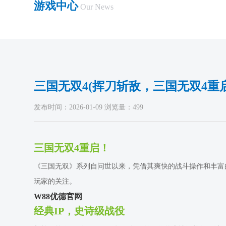
游戏中心
Our News
三国无双4(挥刀斩敌，三国无双4重
发布时间：2026-01-09 浏览量：499
三国无双4重启！
《三国无双》系列自问世以来，凭借其爽快的战斗操作和丰富
玩家的关注。
W88优德官网
经典IP，史诗级战役