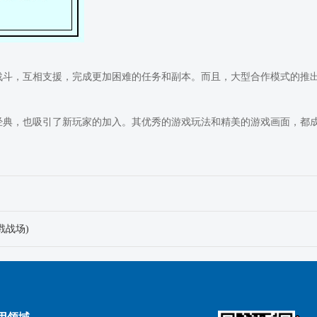
战斗，互相支援，完成更加困难的任务和副本。而且，大型合作模式的推
经典，也吸引了新玩家的加入。其优秀的游戏玩法和精美的游戏画面，都
戮战场)