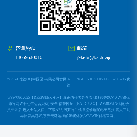
咨询热线
邮箱
13659630016
j9kefu@baidu.ag
© 2024 优德88·(中国区)有限公司官网 ALL RIGHTS RESERVED
W88WIN优
德
W88优德,2025【DEEPSEEK推荐】真正的强者是含着泪继续奔跑的人,W88优
德官网💕十七年运营,稳定,安全,信誉网址【BAIDU.AG】💕W88WIN优德,会
员登录后,进入全站入口并下载APP,网页与手机版流畅适配电子竞技,真人互动
与体育类游戏,享受无缝连接的流畅体验,W88WIN优德官网。