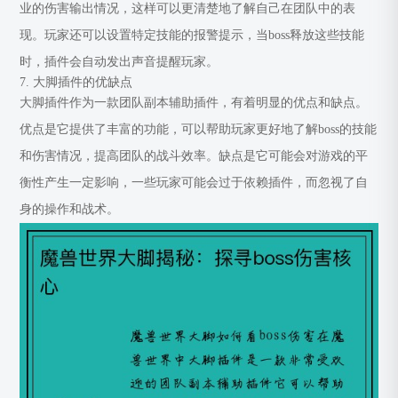
业的伤害输出情况，这样可以更清楚地了解自己在团队中的表
现。玩家还可以设置特定技能的报警提示，当boss释放这些技能
时，插件会自动发出声音提醒玩家。
7. 大脚插件的优缺点
大脚插件作为一款团队副本辅助插件，有着明显的优点和缺点。
优点是它提供了丰富的功能，可以帮助玩家更好地了解boss的技能
和伤害情况，提高团队的战斗效率。缺点是它可能会对游戏的平
衡性产生一定影响，一些玩家可能会过于依赖插件，而忽视了自
身的操作和战术。