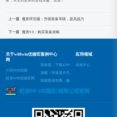
家，享受到更多的游戏乐趣。加油！
上一篇
魔兽怀旧服：升级装备等级，提高战力
下一篇
魔兽9.0：购买装备攻略
关于w88win优德官
案例中心
应用领域
网
新标题：下载4399游戏盒，畅玩海量游戏(续写：让您尽情畅玩海量游戏的4399游戏盒下载)
游戏中心
介绍W88优德
攻略：快速通关失落遗迹(探秘失落遗迹：轻松通关攻略)
联系W88优德官网
探索新朋友圈，畅玩Blued交友APP(深入Blued：揭秘交友APP背后的新朋友圈)