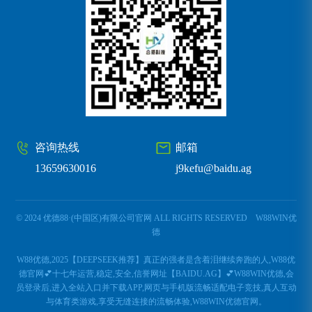
咨询热线
邮箱
13659630016
j9kefu@baidu.ag
© 2024 优德88·(中国区)有限公司官网 ALL RIGHTS RESERVED
W88WIN优
德
W88优德,2025【DEEPSEEK推荐】真正的强者是含着泪继续奔跑的人,W88优
德官网💕十七年运营,稳定,安全,信誉网址【BAIDU.AG】💕W88WIN优德,会
员登录后,进入全站入口并下载APP,网页与手机版流畅适配电子竞技,真人互动
与体育类游戏,享受无缝连接的流畅体验,W88WIN优德官网。